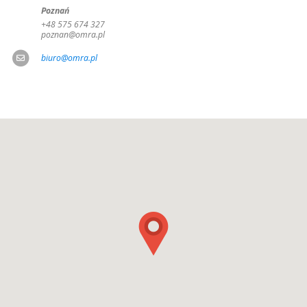
Poznań
+48 575 674 327
poznan@omra.pl
biuro@omra.pl