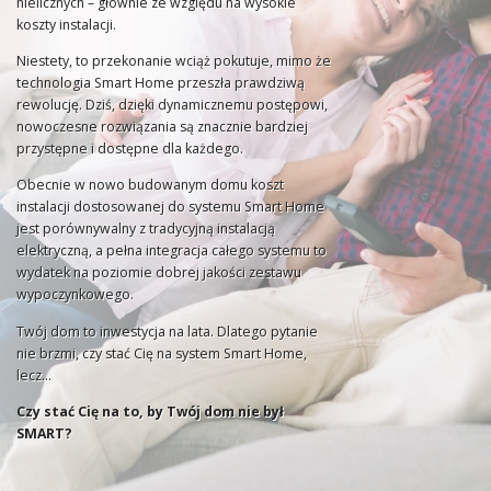
nielicznych – głównie ze względu na wysokie
koszty instalacji.
Niestety, to przekonanie wciąż pokutuje, mimo że
technologia Smart Home przeszła prawdziwą
rewolucję. Dziś, dzięki dynamicznemu postępowi,
nowoczesne rozwiązania są znacznie bardziej
przystępne i dostępne dla każdego.
Obecnie w nowo budowanym domu koszt
instalacji dostosowanej do systemu Smart Home
jest porównywalny z tradycyjną instalacją
elektryczną, a pełna integracja całego systemu to
wydatek na poziomie dobrej jakości zestawu
wypoczynkowego.
Twój dom to inwestycja na lata. Dlatego pytanie
nie brzmi, czy stać Cię na system Smart Home,
lecz…
Czy stać Cię na to, by Twój dom nie był
SMART?