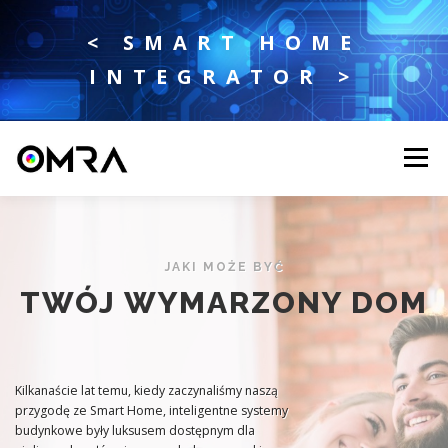
Przejdź do treści
< SMART HOME
INTEGRATOR >
Menu
STRONA GŁÓWNA
FUNKCJE
SYSTEMY
JAKI MOŻE BYĆ
TWÓJ WYMARZONY DOM
OFERTA
KONTAKT
GRENTON
Kilkanaście lat temu, kiedy zaczynaliśmy naszą
przygodę ze Smart Home, inteligentne systemy
budynkowe były luksusem dostępnym dla